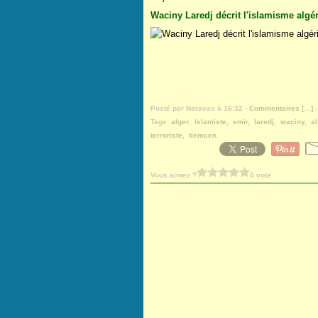
Waciny Laredj décrit l'islamisme algér
Posté par Naravas à 16:32 -
Commentaires [
…
]
-
Tags:
alger
,
islamiste
,
emir
,
laredj
,
waciny
,
a
terroriste
,
tlemcen
Vous aimez ?
0 vote