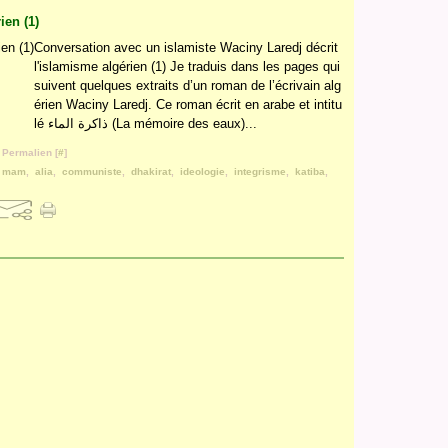
ien (1)
Conversation avec un islamiste Waciny Laredj décrit
l'islamisme algérien (1) Je traduis dans les pages qui
suivent quelques extraits d’un roman de l’écrivain alg
érien Waciny Laredj. Ce roman écrit en arabe et intitu
lé ذاكرة الماء (La mémoire des eaux)...
 Permalien [
#
]
l mam
,
alia
,
communiste
,
dhakirat
,
ideologie
,
integrisme
,
katiba
,