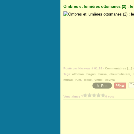
Ombres et lumières ottomanes (2) : 
Posté par Naravas à 01:18 -
Commentaires [
…
]
-
Tags:
ottoman
,
birgivi
,
bursa
,
cheikhulislam
,
murad
,
rum
,
tekke
,
yhudi
,
zaviya
Vous aimez ?
0 vote