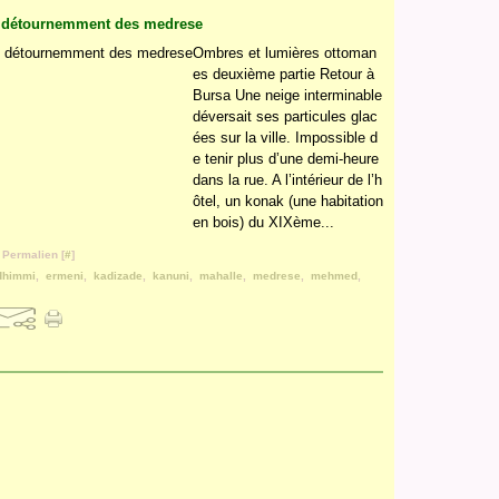
le détournemment des medrese
Ombres et lumières ottoman
es deuxième partie Retour à
Bursa Une neige interminable
déversait ses particules glac
ées sur la ville. Impossible d
e tenir plus d’une demi-heure
dans la rue. A l’intérieur de l’h
ôtel, un konak (une habitation
en bois) du XIXème...
 Permalien [
#
]
dhimmi
,
ermeni
,
kadizade
,
kanuni
,
mahalle
,
medrese
,
mehmed
,