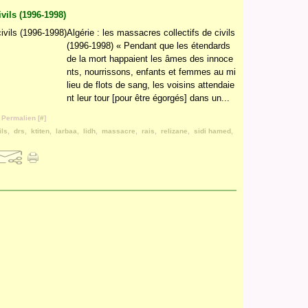
ivils (1996-1998)
Algérie : les massacres collectifs de civils
(1996-1998) « Pendant que les étendards
de la mort happaient les âmes des innoce
nts, nourrissons, enfants et femmes au mi
lieu de flots de sang, les voisins attendaie
nt leur tour [pour être égorgés] dans un...
 Permalien [
#
]
ils
,
drs
,
ktiten
,
larbaa
,
lidh
,
massacre
,
rais
,
relizane
,
sidi hamed
,