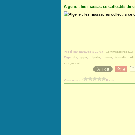
Algérie : les massacres collectifs de c
Posté par Naravas à 16:03 -
Commentaires [
…
]
-
Tags:
gia
,
gspc
,
algerie
,
armee
,
bentalha
,
civ
sidi youcef
Vous aimez ?
0 vote