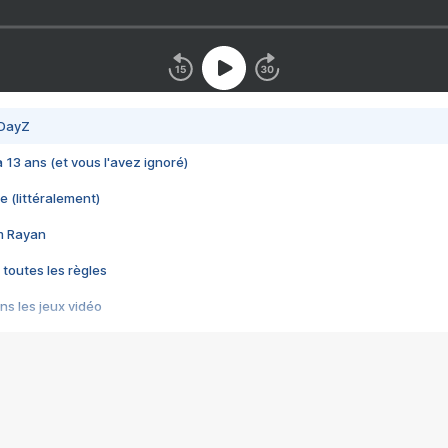
 DayZ
 a 13 ans (et vous l'avez ignoré)
e (littéralement)
im Rayan
 toutes les règles
s les jeux vidéo
us choquant de Rockstar ? - Le scandale BULLY
e plus moche de Steam
du RÊVE tourne au CAUCHEMAR