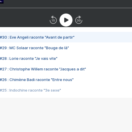
#30 : Eve Angeli raconte "Avant de partir"
#29 : MC Solaar raconte "Bouge de là"
28 : Lorie raconte "Je vais vite"
#27 : Christophe Willem raconte "Jacques a dit"
#26 : Chimène Badi raconte "Entre nous"
#25 : Indochine raconte "3e sexe"
#24 : Zaho raconte "C'est chelou"
#23 : Patrick Bruel raconte "Au café des délices"
#22 : Kyo raconte "Le chemin"