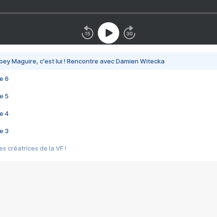
bey Maguire, c'est lui ! Rencontre avec Damien Witecka
e 6
e 5
e 4
e 3
s créatrices de la VF !
e 2
e 1
e Mektoub My Love arrive enfin ! Rencontre avec Shaïn Boumedine et Sal