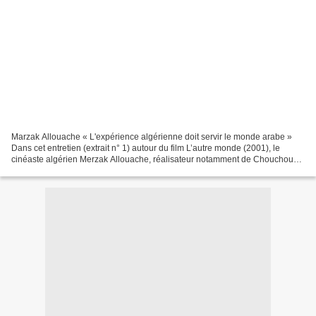
Marzak Allouache « L'expérience algérienne doit servir le monde arabe »
Dans cet entretien (extrait n° 1) autour du film L’autre monde (2001), le
cinéaste algérien Merzak Allouache, réalisateur notamment de Chouchou
(2005) et de Omar Gatlato (1976), s’exprime...