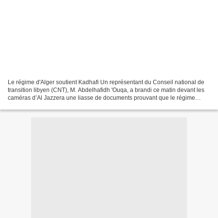
Le régime d'Alger soutient Kadhafi Un représentant du Conseil national de
transition libyen (CNT), M. Abdelhafidh 'Ouqa, a brandi ce matin devant les
caméras d’Al Jazzera une liasse de documents prouvant que le régime
d’Alger est gravement compromis dans...