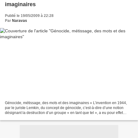
imaginaires
Publié le 19/05/2009 à 22:28
Par
Naravas
Génocide, métissage, des mots et des imaginaires « L’invention en 1944,
par le juriste Lemkin, du concept de génocide, c’est-à-dire d’une notion
désignant la destruction d’un groupe « en tant que tel », a eu pour effet
paradoxal de signaler et en même...