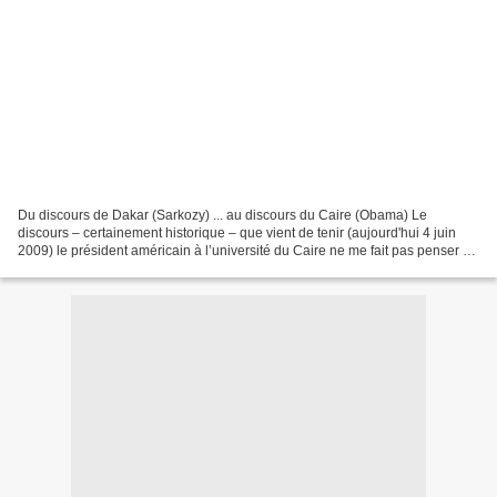
Du discours de Dakar (Sarkozy) ... au discours du Caire (Obama) Le
discours – certainement historique – que vient de tenir (aujourd'hui 4 juin
2009) le président américain à l’université du Caire ne me fait pas penser à
la rupture avec son prédécesseur,...