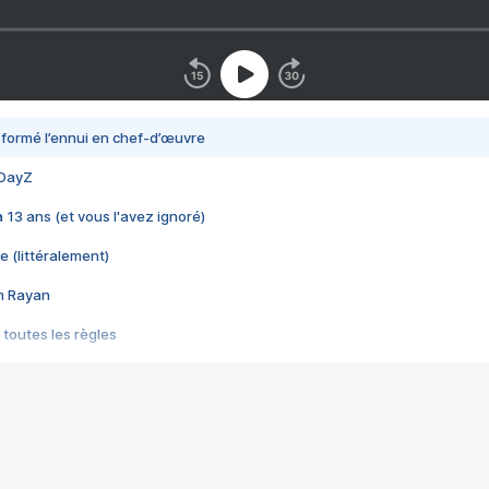
nsformé l’ennui en chef-d’œuvre
 DayZ
 a 13 ans (et vous l'avez ignoré)
e (littéralement)
im Rayan
 toutes les règles
s les jeux vidéo
us choquant de Rockstar ? - Le scandale BULLY
e plus moche de Steam