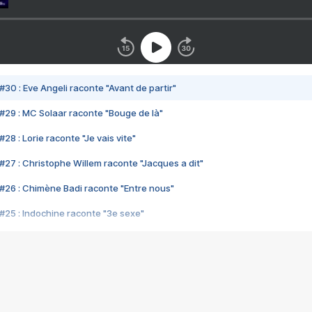
#30 : Eve Angeli raconte "Avant de partir"
#29 : MC Solaar raconte "Bouge de là"
28 : Lorie raconte "Je vais vite"
#27 : Christophe Willem raconte "Jacques a dit"
#26 : Chimène Badi raconte "Entre nous"
#25 : Indochine raconte "3e sexe"
#24 : Zaho raconte "C'est chelou"
#23 : Patrick Bruel raconte "Au café des délices"
#22 : Kyo raconte "Le chemin"