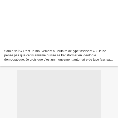
Samir Naïr « C'est un mouvement autoritaire de type fascisant » « Je ne
pense pas que cet islamisme puisse se transformer en idéologie
démocratique. Je crois que c’est un mouvement autoritaire de type fascisant,
porteur d'une conception du monde agressive...