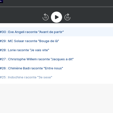
#30 : Eve Angeli raconte "Avant de partir"
#29 : MC Solaar raconte "Bouge de là"
28 : Lorie raconte "Je vais vite"
#27 : Christophe Willem raconte "Jacques a dit"
#26 : Chimène Badi raconte "Entre nous"
#25 : Indochine raconte "3e sexe"
#24 : Zaho raconte "C'est chelou"
#23 : Patrick Bruel raconte "Au café des délices"
#22 : Kyo raconte "Le chemin"