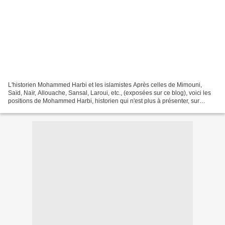
L'historien Mohammed Harbi et les islamistes Après celles de Mimouni,
Saïd, Naïr, Allouache, Sansal, Laroui, etc., (exposées sur ce blog), voici les
positions de Mohammed Harbi, historien qui n'est plus à présenter, sur
l'islamisme (l'intégrisme musulman)...