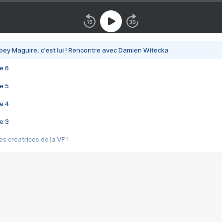
bey Maguire, c'est lui ! Rencontre avec Damien Witecka
e 6
e 5
e 4
e 3
s créatrices de la VF !
e 2
e 1
e Mektoub My Love arrive enfin ! Rencontre avec Shaïn Boumedine et Sal
i : après Toni en famille