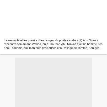
La sexualité et les plaisirs chez les grands poètes arabes (2) Abu Nuwas
rencontre son amant, Walîba ibn Al Houbâb Abu Nuwas était un homme très
beau, courtois, aux manières gracieuses et au visage de flamme. Son génie
de poète, sa bonne éducation (adâb),...