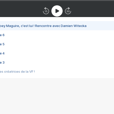
bey Maguire, c'est lui ! Rencontre avec Damien Witecka
e 6
e 5
e 4
e 3
s créatrices de la VF !
e 2
e 1
e Mektoub My Love arrive enfin ! Rencontre avec Shaïn Boumedine et Sal
i : après Toni en famille