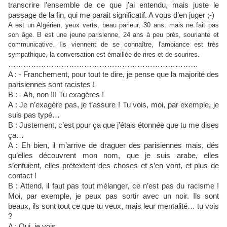
transcrire l’ensemble de ce que j’ai entendu, mais juste le
passage de la fin, qui me parait significatif. A vous d’en juger ;-)
A est un Algérien, yeux verts, beau parleur, 30 ans, mais ne fait pas
son âge. B est une jeune parisienne, 24 ans à peu près, souriante et
communicative. Ils viennent de se connaître, l'ambiance est très
sympathique, la conversation est émaillée de rires et de sourires.
…………………………………………………………………
A : - Franchement, pour tout te dire, je pense que la majorité des
parisiennes sont racistes !
B : - Ah, non !!! Tu exagères !
A : Je n’exagère pas, je t’assure ! Tu vois, moi, par exemple, je
suis pas typé…
B : Justement, c’est pour ça que j’étais étonnée que tu me dises
ça…
A : Eh bien, il m’arrive de draguer des parisiennes mais, dés
qu’elles découvrent
mon nom, que je suis arabe, elles
s’enfuient, elles prétextent des choses et s’en vont, et plus de
contact !
B : Attend, il faut pas tout mélanger, ce n’est pas du racisme !
Moi, par exemple, je peux pas sortir avec un noir. Ils sont
beaux, ils sont tout ce que tu veux, mais leur mentalité… tu vois
?
A : Oui, je vois…