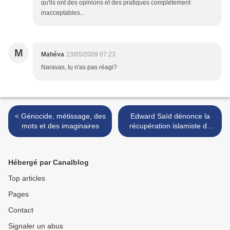
qu'ils ont des opinions et des pratiques complètement
inacceptables...
M
Mahéva
23/05/2009 07:23
Naravas, tu n'as pas réagi?
< Génocide, métissage, des
Edward Saïd dénonce la
mots et des imaginaires
récupération islamiste de
son œuvre >
Hébergé par Canalblog
Top articles
Pages
Contact
Signaler un abus