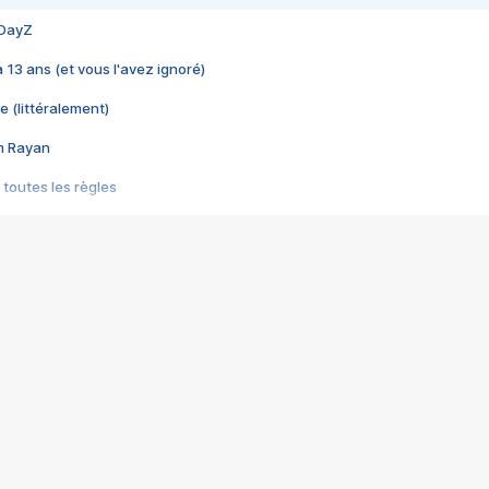
 DayZ
 a 13 ans (et vous l'avez ignoré)
e (littéralement)
im Rayan
 toutes les règles
s les jeux vidéo
us choquant de Rockstar ? - Le scandale BULLY
e plus moche de Steam
du RÊVE tourne au CAUCHEMAR
pendant 8 heures
it… à tort
umiliés par un jeu vidéo