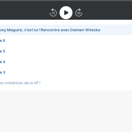
bey Maguire, c'est lui ! Rencontre avec Damien Witecka
e 6
e 5
e 4
e 3
s créatrices de la VF !
e 2
e 1
e Mektoub My Love arrive enfin ! Rencontre avec Shaïn Boumedine et Sal
i : après Toni en famille