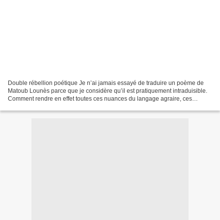
Double rébellion poétique Je n’ai jamais essayé de traduire un poème de
Matoub Lounès parce que je considère qu’il est pratiquement intraduisible.
Comment rendre en effet toutes ces nuances du langage agraire, ces
métaphores ingénieuses et tout ce fond...