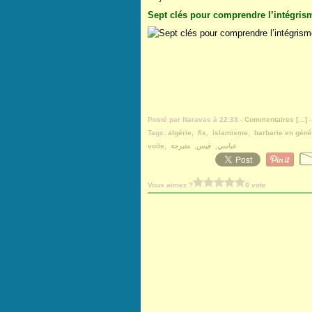
Sept clés pour comprendre l’intégris
Posté par Naravas à 22:33 -
Commentaires [
…
]
-
Tags:
algérie
,
fis
,
islamisme
,
barbarie en géné
voile
,
متبرجة
,
فيس
,
عباسي
Vous aimez ?
0 vote