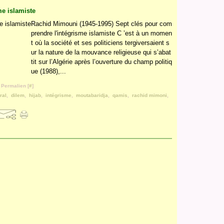
me islamiste
Rachid Mimouni (1945-1995) Sept clés pour com
prendre l'intégrisme islamiste C ’est à un momen
t où la société et ses politiciens tergiversaient s
ur la nature de la mouvance religieuse qui s’abat
tit sur l’Algérie après l’ouverture du champ politiq
ue (1988),...
 Permalien [
#
]
ral
,
dilem
,
hijab
,
intégrisme
,
moutabaridja
,
qamis
,
rachid mimoni
,