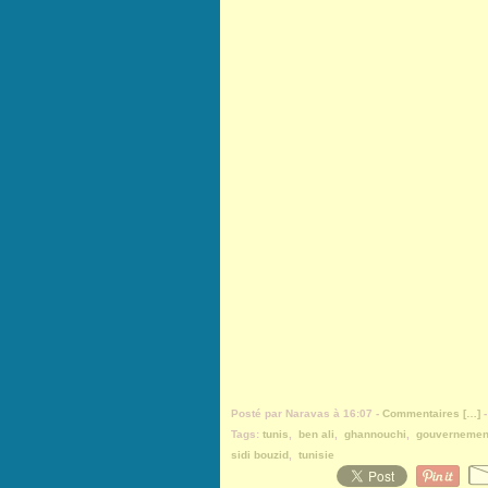
Posté par Naravas à 16:07 -
Commentaires [
…
]
-
Tags:
tunis
,
ben ali
,
ghannouchi
,
gouvernemen
sidi bouzid
,
tunisie