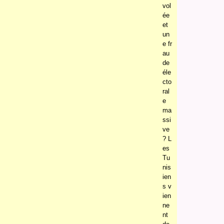
vol
ée
et
un
e fr
au
de
éle
cto
ral
e
ma
ssi
ve
? L
es
Tu
nis
ien
s v
ien
ne
nt