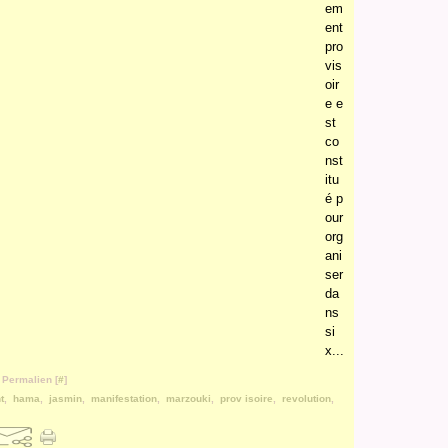
em
ent
pro
vis
oir
e e
st
co
nst
itu
é p
our
org
ani
ser
da
ns
si
x...
 Permalien [
#
]
t
,
hama
,
jasmin
,
manifestation
,
marzouki
,
prov isoire
,
revolution
,