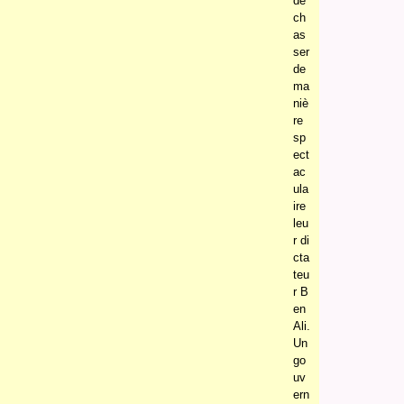
de
ch
as
ser
de
ma
niè
re
sp
ect
ac
ula
ire
leu
r di
cta
teu
r B
en
Ali.
Un
go
uv
ern