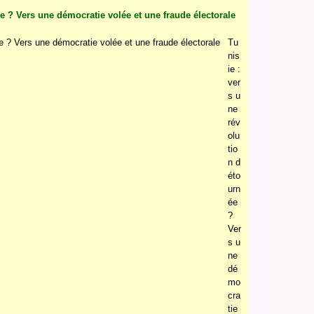
ée ? Vers une démocratie volée et une fraude électorale
Tu
nis
ie :
ver
s u
ne
rév
olu
tio
n d
éto
urn
ée
?
Ver
s u
ne
dé
mo
cra
tie