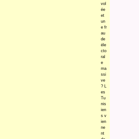
vol
ée
et
un
e fr
au
de
éle
cto
ral
e
ma
ssi
ve
? L
es
Tu
nis
ien
s v
ien
ne
nt