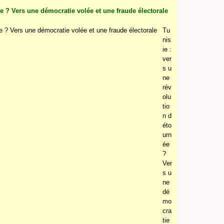
ée ? Vers une démocratie volée et une fraude électorale
Tu
nis
ie :
ver
s u
ne
rév
olu
tio
n d
éto
urn
ée
?
Ver
s u
ne
dé
mo
cra
tie