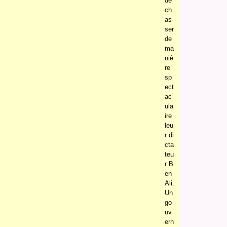
de
ch
as
ser
de
ma
niè
re
sp
ect
ac
ula
ire
leu
r di
cta
teu
r B
en
Ali.
Un
go
uv
ern