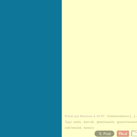
Posté par Naravas à 16:07 -
Commentaires [
…
]
-
Tags:
tunis
,
ben ali
,
ghannouchi
,
gouvernemen
sidi bouzid
,
tunisie