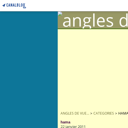
ANGLES DE VUE...
>
CATEGORIES
>
HAM
hama
22 janvier 2011