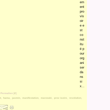
em
ent
pro
vis
oir
e e
st
co
nst
itu
é p
our
org
ani
ser
da
ns
si
x...
 Permalien [
#
]
t
,
hama
,
jasmin
,
manifestation
,
marzouki
,
prov isoire
,
revolution
,