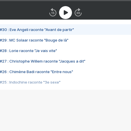
#30 : Eve Angeli raconte "Avant de partir"
#29 : MC Solaar raconte "Bouge de là"
28 : Lorie raconte "Je vais vite"
#27 : Christophe Willem raconte "Jacques a dit"
#26 : Chimène Badi raconte "Entre nous"
#25 : Indochine raconte "3e sexe"
#24 : Zaho raconte "C'est chelou"
#23 : Patrick Bruel raconte "Au café des délices"
#22 : Kyo raconte "Le chemin"
#21 : Nolwenn Leroy raconte "Cassé"