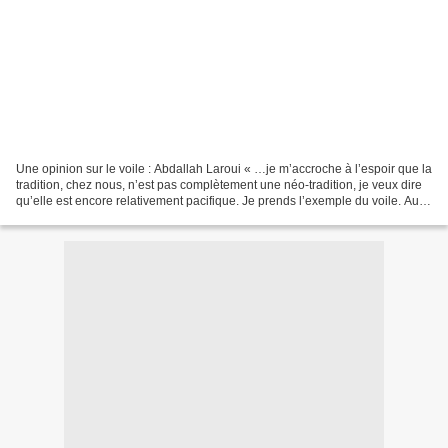
Une opinion sur le voile : Abdallah Laroui « …je m’accroche à l’espoir que la
tradition, chez nous, n’est pas complètement une néo-tradition, je veux dire
qu’elle est encore relativement pacifique. Je prends l’exemple du voile. Au
début, j’ai été outré...