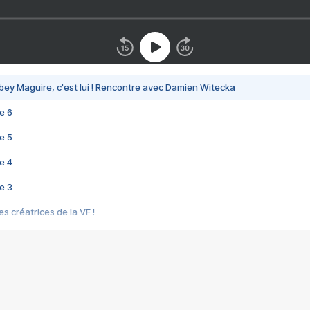
bey Maguire, c'est lui ! Rencontre avec Damien Witecka
e 6
e 5
e 4
e 3
s créatrices de la VF !
e 2
e 1
e Mektoub My Love arrive enfin ! Rencontre avec Shaïn Boumedine et Sal