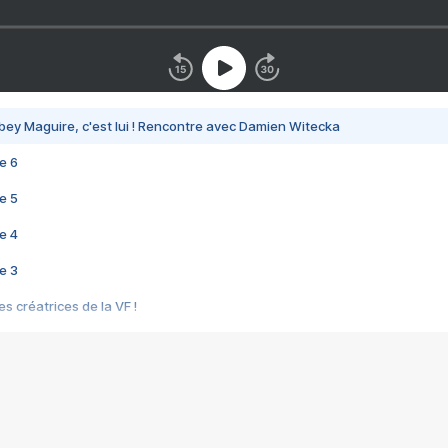
bey Maguire, c'est lui ! Rencontre avec Damien Witecka
e 6
e 5
e 4
e 3
s créatrices de la VF !
e 2
e 1
e Mektoub My Love arrive enfin ! Rencontre avec Shaïn Boumedine et Sal