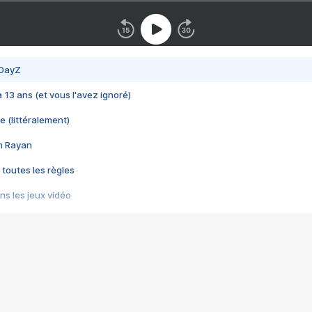
 DayZ
 a 13 ans (et vous l'avez ignoré)
e (littéralement)
im Rayan
 toutes les règles
s les jeux vidéo
us choquant de Rockstar ? - Le scandale BULLY
e plus moche de Steam
du RÊVE tourne au CAUCHEMAR
pendant 8 heures