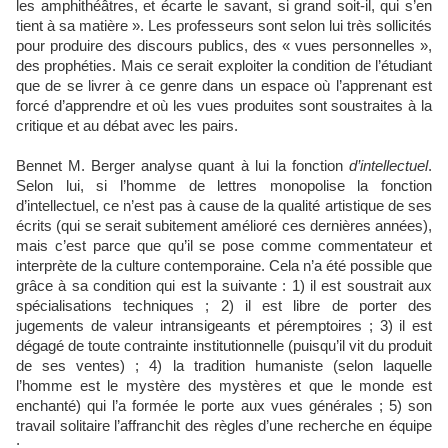
les amphithéâtres, et écarte le savant, si grand soit-il, qui s’en
tient à sa matière ». Les professeurs sont selon lui très sollicités
pour produire des discours publics, des « vues personnelles »,
des prophéties. Mais ce serait exploiter la condition de l’étudiant
que de se livrer à ce genre dans un espace où l’apprenant est
forcé d’apprendre et où les vues produites sont soustraites à la
critique et au débat avec les pairs.
Bennet M. Berger analyse quant à lui la fonction
d’intellectuel
.
Selon lui, si l’homme de lettres monopolise la fonction
d’intellectuel, ce n’est pas à cause de la qualité artistique de ses
écrits (qui se serait subitement amélioré ces dernières années),
mais c’est parce que qu’il se pose comme commentateur et
interprète de la culture contemporaine. Cela n’a été possible que
grâce à sa condition qui est la suivante : 1) il est soustrait aux
spécialisations techniques ; 2) il est libre de porter des
jugements de valeur intransigeants et péremptoires ; 3) il est
dégagé de toute contrainte institutionnelle (puisqu’il vit du produit
de ses ventes) ; 4) la tradition humaniste (selon laquelle
l’homme est le mystère des mystères et que le monde est
enchanté) qui l’a formée le porte aux vues générales ; 5) son
travail solitaire l’affranchit des règles d’une recherche en équipe
;