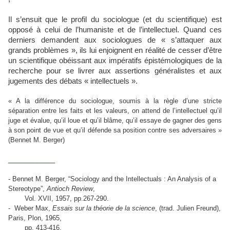
Il s’ensuit que le profil du sociologue (et du scientifique) est
opposé à celui de l’humaniste et de l’intellectuel. Quand ces
derniers demandent aux sociologues de « s’attaquer aux
grands problèmes », ils lui enjoignent en réalité de cesser d’être
un scientifique obéissant aux impératifs épistémologiques de la
recherche pour se livrer aux assertions généralistes et aux
jugements des débats « intellectuels ».
« A la différence du sociologue, soumis à la règle d’une stricte
séparation entre les faits et les valeurs, on attend de l’intellectuel qu’il
juge et évalue, qu’il loue et qu’il blâme, qu’il essaye de gagner des gens
à son point de vue et qu’il défende sa position contre ses adversaires »
(Bennet M. Berger)
_____________
-
Bennet M. Berger, “Sociology and the Intellectuals : An Analysis of a
Stereotype”,
Antioch
Review
,
Vol. XVII, 1957, pp.267-290.
-
Weber Max,
Essais sur la théorie de la science
, (trad.
Julien Freund),
Paris, Plon, 1965,
pp. 413-416.