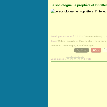
Le sociologue, le prophète et l’intelle
Posté par Naravas à 20:42 -
Commentaires [
…
]
-
Tags:
Weber
,
bourdieu
,
l'intellectuel
,
le prophè
sociales
,
sociologie
,
épistémologie
Vous aimez ?
0 vote