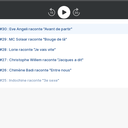
#30 : Eve Angeli raconte "Avant de partir"
#29 : MC Solaar raconte "Bouge de là"
28 : Lorie raconte "Je vais vite"
#27 : Christophe Willem raconte "Jacques a dit"
#26 : Chimène Badi raconte "Entre nous"
#25 : Indochine raconte "3e sexe"
#24 : Zaho raconte "C'est chelou"
#23 : Patrick Bruel raconte "Au café des délices"
#22 : Kyo raconte "Le chemin"
#21 : Nolwenn Leroy raconte "Cassé"