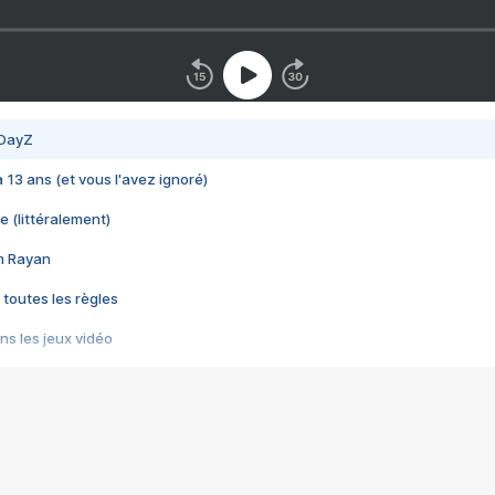
 DayZ
 a 13 ans (et vous l'avez ignoré)
e (littéralement)
im Rayan
 toutes les règles
s les jeux vidéo
us choquant de Rockstar ? - Le scandale BULLY
e plus moche de Steam
du RÊVE tourne au CAUCHEMAR