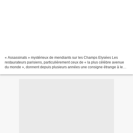
« Assassinats » mystérieux de mendiants sur les Champs Elysées Les
restaurateurs parisiens, particulièrement ceux de « la plus célèbre avenue
du monde », donnent depuis plusieurs années une consigne étrange à leurs
employés. A la fin du service, le chef...