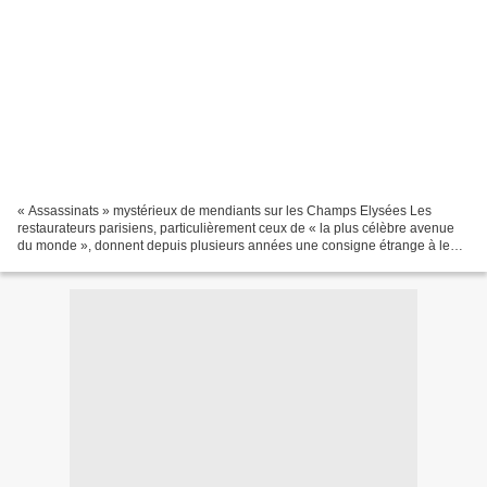
« Assassinats » mystérieux de mendiants sur les Champs Elysées Les
restaurateurs parisiens, particulièrement ceux de « la plus célèbre avenue
du monde », donnent depuis plusieurs années une consigne étrange à leurs
employés. A la fin du service, le chef...