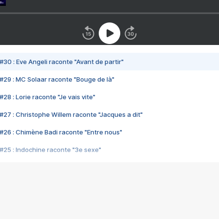
#30 : Eve Angeli raconte "Avant de partir"
#29 : MC Solaar raconte "Bouge de là"
28 : Lorie raconte "Je vais vite"
#27 : Christophe Willem raconte "Jacques a dit"
#26 : Chimène Badi raconte "Entre nous"
#25 : Indochine raconte "3e sexe"
#24 : Zaho raconte "C'est chelou"
#23 : Patrick Bruel raconte "Au café des délices"
#22 : Kyo raconte "Le chemin"